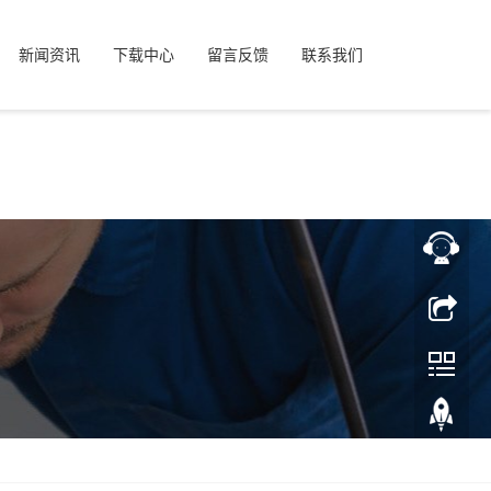
.cn/includes/common.inc.php
on line
25
新闻资讯
下载中心
留言反馈
联系我们
w/wwwroot/zhenhuajg.cn/includes/common.inc.php
on line
25