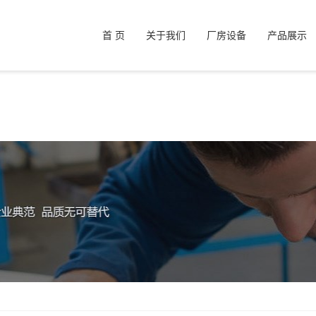
d to open stream: No such file or directory in
/www/wwwroot/zhenhuajg
首 页
关于我们
厂房设备
产品展示
on.php' for inclusion (include_path='.:/www/server/php/52/lib/php') in
/ww