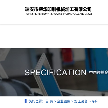
Warning
: include_once(../../version.php) [
function.include-once
]: faile
Warning
: include_once() [
function.include
]: Failed opening '../../versi
您的位置：
首 页
>
企业图库
>
加工设备
> 车床