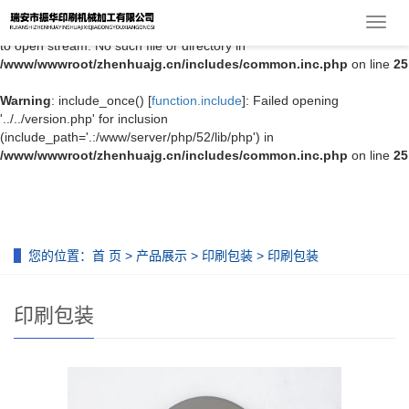
导
Warning
: include_once(../../version.php) [
function.include-once
]: failed
航
to open stream: No such file or directory in
菜
/www/wwwroot/zhenhuajg.cn/includes/common.inc.php
on line
25
单
Warning
: include_once() [
function.include
]: Failed opening
'../../version.php' for inclusion
(include_path='.:/www/server/php/52/lib/php') in
/www/wwwroot/zhenhuajg.cn/includes/common.inc.php
on line
25
您的位置：
首 页
>
产品展示
>
印刷包装
> 印刷包装
印刷包装