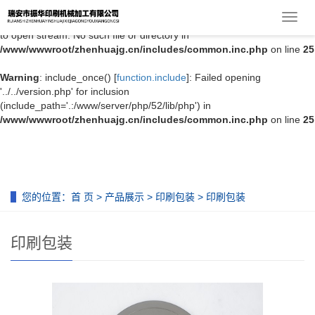
导
Warning
: include_once(../../version.php) [
function.include-once
]: failed
航
to open stream: No such file or directory in
菜
/www/wwwroot/zhenhuajg.cn/includes/common.inc.php
on line
25
单
Warning
: include_once() [
function.include
]: Failed opening
'../../version.php' for inclusion
(include_path='.:/www/server/php/52/lib/php') in
/www/wwwroot/zhenhuajg.cn/includes/common.inc.php
on line
25
您的位置：
首 页
>
产品展示
>
印刷包装
> 印刷包装
印刷包装